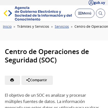
gub.uy
Agencia
de Gobierno Electrónico y
Abrir
Desplegar
Menú
Sociedad de la
Información y del
busc
Conocimiento
Ruta
Inicio
Trámites y Servicios
Servicios
Centro de Operacion
de
navegación
Centro de Operaciones de
Seguridad (SOC)
Compartir
El objetivo de un SOC es analizar y procesar
múltiples fuentes de datos. La información
generada con estos datos es utilizada para realizar