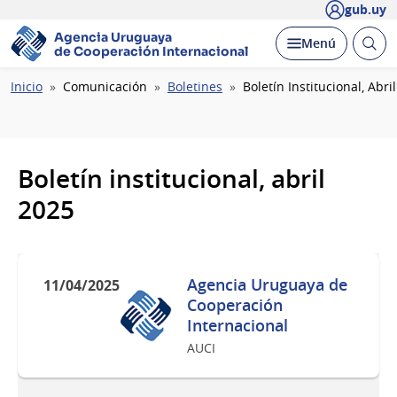
gub.uy
Agencia Uruguaya
Abrir
Desplegar
Menú
de Cooperación Internacional
busc
Ruta
Inicio
Comunicación
Boletines
Boletín Institucional, Abri
de
navegación
Boletín institucional, abril
2025
Agencia Uruguaya de
11/04/2025
Cooperación
Internacional
AUCI