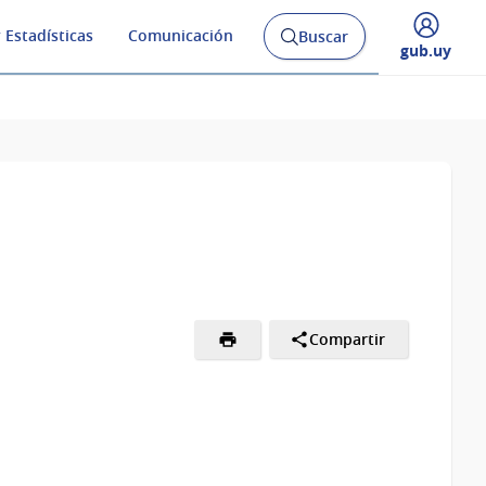
 Estadísticas
Comunicación
Buscar
Abrir
Desplegar
gub.uy
buscador
menú
y
de
Compartir