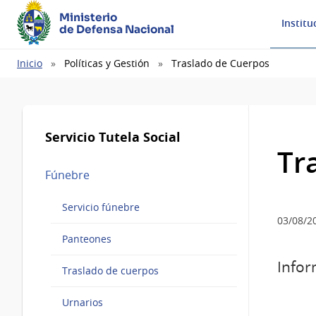
Ministerio
Institu
de Defensa Nacional
Ruta
Inicio
Políticas y Gestión
Traslado de Cuerpos
de
navegación
Servicio Tutela Social
Tr
Fúnebre
Servicio fúnebre
03/08/2
Panteones
Infor
Traslado de cuerpos
Urnarios