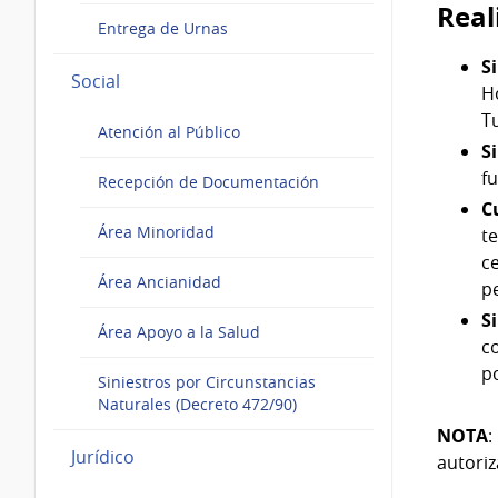
Real
Entrega de Urnas
S
Social
Ho
Tu
Atención al Público
S
fu
Recepción de Documentación
C
Área Minoridad
te
ce
Área Ancianidad
pe
S
Área Apoyo a la Salud
c
p
Siniestros por Circunstancias
Naturales (Decreto 472/90)
NOTA
:
Jurídico
autoriz