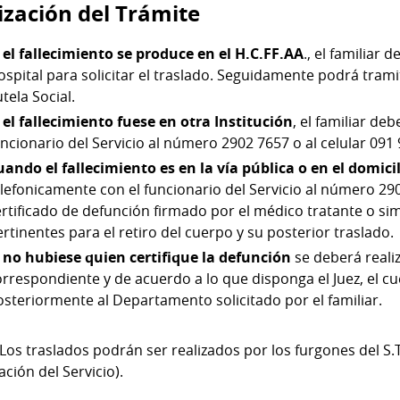
ización del Trámite
i el fallecimiento se produce en el H.C.FF.AA
., el familiar
spital para solicitar el traslado. Seguidamente podrá tramit
tela Social.
i el fallecimiento fuese en otra Institución
, el familiar d
ncionario del Servicio al número 2902 7657 o al celular 091 
uando el fallecimiento es en la vía pública o en el domici
lefonicamente con el funcionario del Servicio al número 2902
rtificado de defunción firmado por el médico tratante o simi
rtinentes para el retiro del cuerpo y su posterior traslado.
i no hubiese quien certifique la defunción
se deberá realiz
orrespondiente y de acuerdo a lo que disponga el Juez, el cu
osteriormente al Departamento solicitado por el familiar.
 Los traslados podrán ser realizados por los furgones del S.
ación del Servicio).