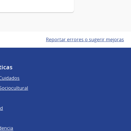
Reportar errores o sugerir mejoras
ticas
 Cuidados
ociocultural
ad
dencia