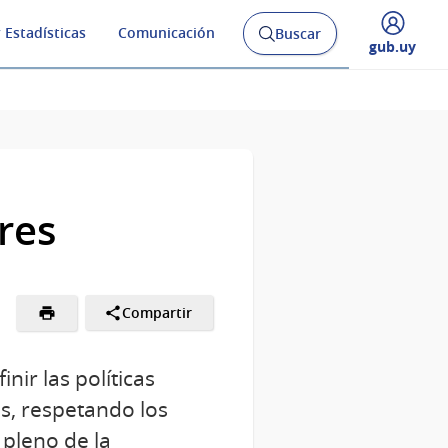
 Estadísticas
Comunicación
Buscar
Abrir
Desplegar
gub.uy
buscador
menú
y
de
res
Compartir
nir las políticas
s, respetando los
 pleno de la