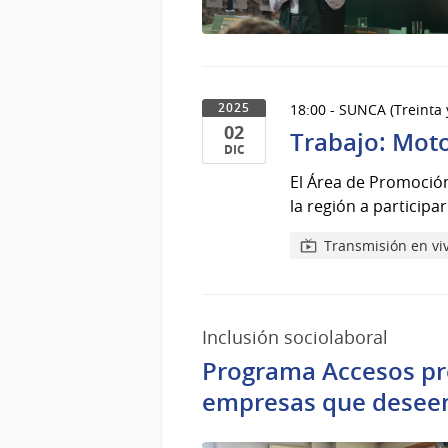
18:00 - SUNCA (Treinta 
2025
02
Trabajo: Moto
DIC
02
El Área de Promoción
de
la región a participa
Dic
del
Transmisión en vi
2025
Inclusión sociolaboral
Programa Accesos pre
empresas que deseen