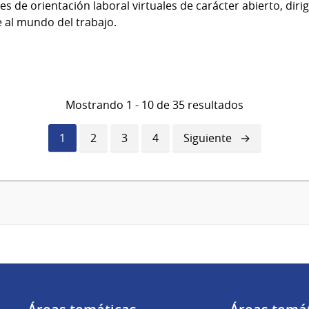
es de orientación laboral virtuales de carácter abierto, diri
 al mundo del trabajo.
Mostrando 1 - 10 de 35 resultados
Página
1
Página
2
Página
3
Página
4
Siguiente
Siguiente
actual
página