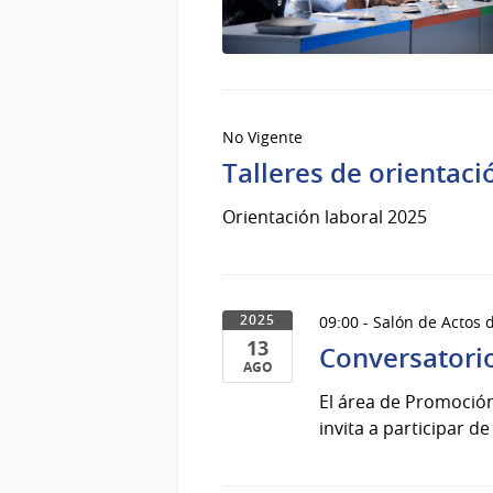
No Vigente
Talleres de orientaci
Orientación laboral 2025
09:00 - Salón de Actos d
2025
13
Conversatorio
AGO
13
El área de Promoción
de
invita a participar d
Ago
del