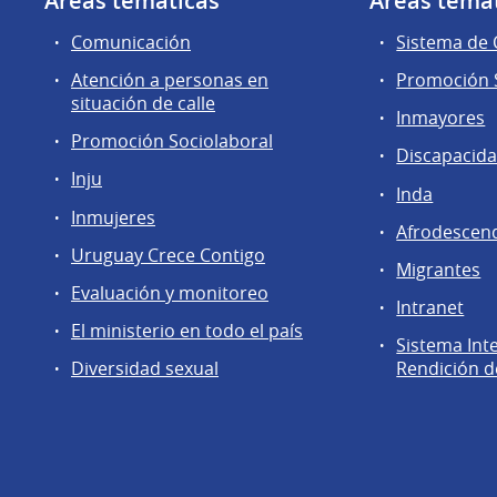
Áreas temáticas
Áreas temá
Comunicación
Sistema de
Atención a personas en
Promoción S
situación de calle
Inmayores
Promoción Sociolaboral
Discapacid
Inju
Inda
Inmujeres
Afrodescen
Uruguay Crece Contigo
Migrantes
Evaluación y monitoreo
Intranet
El ministerio en todo el país
Sistema Int
Diversidad sexual
Rendición d