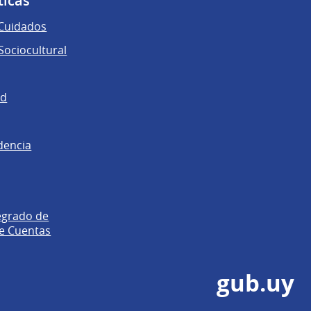
ticas
 Cuidados
ociocultural
ad
dencia
egrado de
e Cuentas
gub.uy