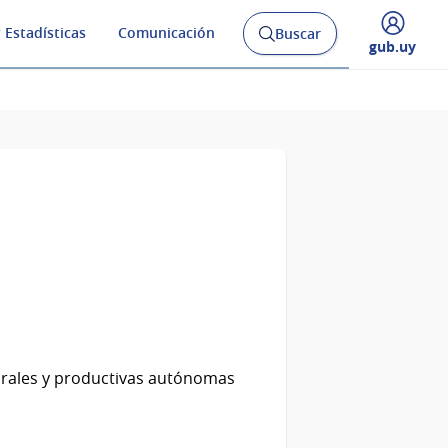
 Estadísticas
Comunicación
Buscar
Abrir
Desplegar
gub.uy
buscador
menú
y
de
orales y productivas autónomas