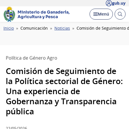
gub.uy
Ministerio de Ganadería,
Abrir
Desplegar
Menú
Agricultura y Pesca
busc
Ruta
Inicio
Comunicación
Noticias
Comisión de Seguimiento de
de
navegación
Política de Género Agro
Comisión de Seguimiento de
la Política sectorial de Género:
Una experiencia de
Gobernanza y Transparencia
pública
22/05/2026