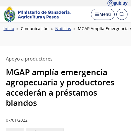
gub.uy
Ministerio de Ganadería,
Abrir
Desplegar
Menú
Agricultura y Pesca
busc
Ruta
Inicio
Comunicación
Noticias
MGAP Amplía Emergencia A
de
navegación
Apoyo a productores
MGAP amplía emergencia
agropecuaria y productores
accederán a préstamos
blandos
07/01/2022