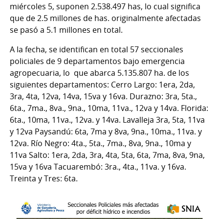
miércoles 5, suponen 2.538.497 has, lo cual significa
que de 2.5 millones de has. originalmente afectadas
se pasó a 5.1 millones en total.
A la fecha, se identifican en total 57 seccionales
policiales de 9 departamentos bajo emergencia
agropecuaria, lo que abarca 5.135.807 ha. de los
siguientes departamentos: Cerro Largo: 1era, 2da,
3ra, 4ta, 12va, 14va, 15va y 16va. Durazno: 3ra, 5ta.,
6ta., 7ma., 8va., 9na., 10ma, 11va., 12va y 14va. Florida:
6ta., 10ma, 11va., 12va. y 14va. Lavalleja 3ra, 5ta, 11va
y 12va Paysandú: 6ta, 7ma y 8va, 9na., 10ma., 11va. y
12va. Río Negro: 4ta., 5ta., 7ma., 8va, 9na., 10ma y
11va Salto: 1era, 2da, 3ra, 4ta, 5ta, 6ta, 7ma, 8va, 9na,
15va y 16va Tacuarembó: 3ra., 4ta., 11va. y 16va.
Treinta y Tres: 6ta.