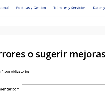
cional
Políticas y Gestión
Trámites y Servicios
Datos y
rrores o sugerir mejora
 * son obligatorios
entario: *