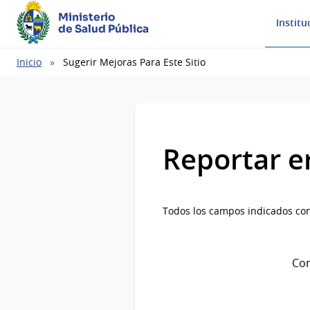
Ministerio
Institu
de Salud Pública
Ruta
Inicio
Sugerir Mejoras Para Este Sitio
de
navegación
Reportar e
Todos los campos indicados con
Com