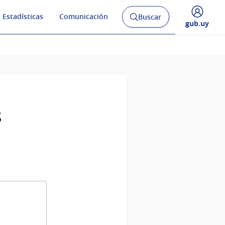
 Estadísticas
Comunicación
Buscar
Abrir
Desplegar
gub.uy
buscador
menú
y
de
s