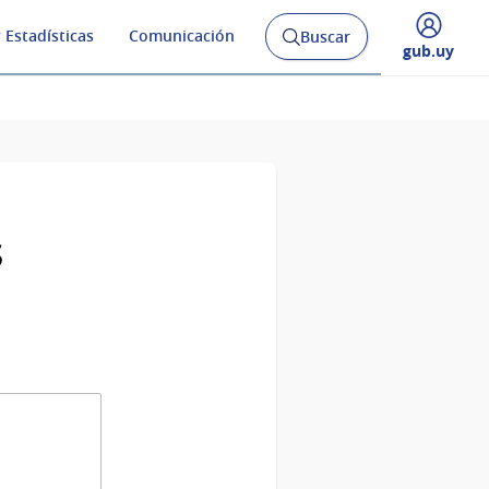
 Estadísticas
Comunicación
Buscar
Abrir
Desplegar
gub.uy
buscador
menú
y
de
s