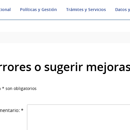
cional
Políticas y Gestión
Trámites y Servicios
Datos y
rrores o sugerir mejora
 * son obligatorios
entario: *