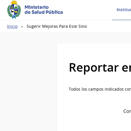
Ministerio
Institu
de Salud Pública
Ruta
Inicio
Sugerir Mejoras Para Este Sitio
de
navegación
Reportar e
Todos los campos indicados con
Com