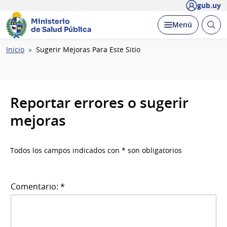
gub.uy
Ministerio
Abrir
Desplegar
Menú
de Salud Pública
busc
Ruta
Inicio
Sugerir Mejoras Para Este Sitio
de
navegación
Reportar errores o sugerir
mejoras
Todos los campos indicados con * son obligatorios
Comentario: *