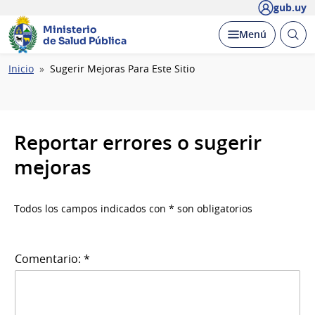
gub.uy
Ministerio
Abrir
Desplegar
Menú
de Salud Pública
busc
Ruta
Inicio
Sugerir Mejoras Para Este Sitio
de
navegación
Reportar errores o sugerir
mejoras
Todos los campos indicados con * son obligatorios
Comentario: *