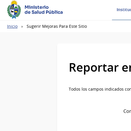
Ministerio
Institu
de Salud Pública
Ruta
Inicio
Sugerir Mejoras Para Este Sitio
de
navegación
Reportar e
Todos los campos indicados con
Com