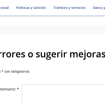
cional
Políticas y Gestión
Trámites y Servicios
Datos y
rrores o sugerir mejora
 * son obligatorios
entario: *