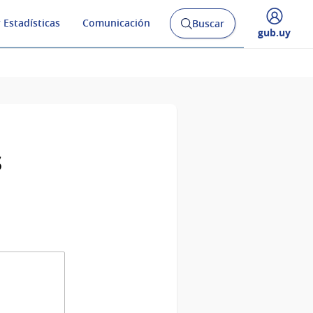
 Estadísticas
Comunicación
Buscar
Abrir
Desplegar
gub.uy
buscador
menú
y
de
s