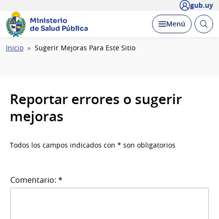
gub.uy
Ministerio
Abrir
Desplegar
Menú
de Salud Pública
busc
Ruta
Inicio
Sugerir Mejoras Para Este Sitio
de
navegación
Reportar errores o sugerir
mejoras
Todos los campos indicados con * son obligatorios
Comentario: *