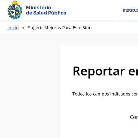
Ministerio
Institu
de Salud Pública
Ruta
Inicio
Sugerir Mejoras Para Este Sitio
de
navegación
Reportar e
Todos los campos indicados con
Com