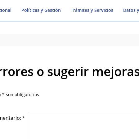
cional
Políticas y Gestión
Trámites y Servicios
Datos y
rrores o sugerir mejora
 * son obligatorios
entario: *