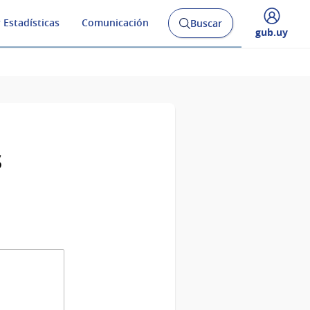
 Estadísticas
Comunicación
Buscar
Abrir
Desplegar
gub.uy
buscador
menú
y
de
s