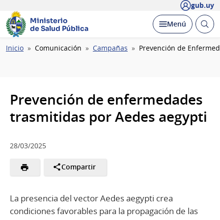
gub.uy
Ministerio
Abrir
Desplegar
Menú
de Salud Pública
busc
Ruta
Inicio
Comunicación
Campañas
Prevención de Enfermed
de
navegación
Prevención de enfermedades
trasmitidas por Aedes aegypti
28/03/2025
Compartir
La presencia del vector Aedes aegypti crea
condiciones favorables para la propagación de las