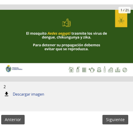
1
/
21
2
:
Descargar imagen
2
Anterior
Siguiente