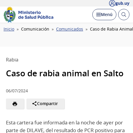
gub.uy
Ministerio
Abrir
Desplegar
Menú
de Salud Pública
busc
Ruta
Inicio
Comunicación
Comunicados
Caso de Rabia Animal
de
navegación
Rabia
Caso de rabia animal en Salto
06/07/2024
Compartir
Esta cartera fue informada en la noche de ayer por
parte de DILAVE, del resultado de PCR positivo para