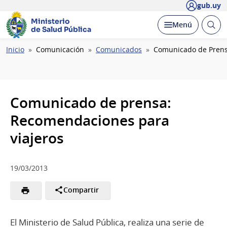
gub.uy
Ministerio
Abrir
Desplegar
Menú
de Salud Pública
busc
Ruta
Inicio
Comunicación
Comunicados
Comunicado de Prens
de
navegación
Comunicado de prensa:
Recomendaciones para
viajeros
19/03/2013
Compartir
El Ministerio de Salud Pública, realiza una serie de