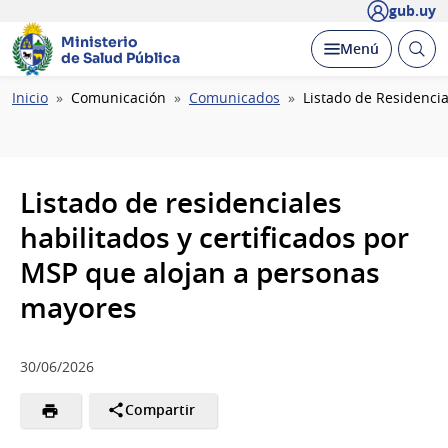
gub.uy
Ministerio
Abrir
Desplegar
Menú
de Salud Pública
busc
Ruta
Inicio
Comunicación
Comunicados
Listado de Residenci
de
navegación
Listado de residenciales
habilitados y certificados por
MSP que alojan a personas
mayores
30/06/2026
Compartir