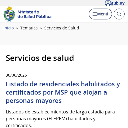
gub.uy
Ministerio
Abrir
Desplegar
Menú
de Salud Pública
busc
Ruta
Inicio
Tematica
Servicios de Salud
de
navegación
Servicios de salud
30/06/2026
Listado de residenciales habilitados y
certificados por MSP que alojan a
personas mayores
Listados de establecimientos de larga estadía para
personas mayores (ELEPEM) habilitados y
certificados.