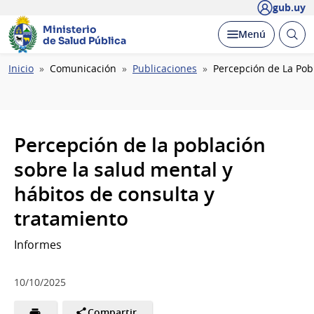
gub.uy
Ministerio
Abrir
Desplegar
Menú
de Salud Pública
busc
Ruta
Inicio
Comunicación
Publicaciones
Percepción de La Pob
de
navegación
Percepción de la población
sobre la salud mental y
hábitos de consulta y
tratamiento
Informes
10/10/2025
Compartir