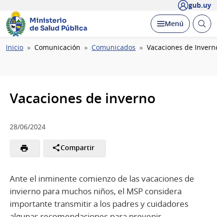
gub.uy
Ministerio
Abrir
Desplegar
Menú
de Salud Pública
busc
Ruta
Inicio
Comunicación
Comunicados
Vacaciones de Invern
de
navegación
Vacaciones de inverno
28/06/2024
Compartir
Ante el inminente comienzo de las vacaciones de
invierno para muchos niños, el MSP considera
importante transmitir a los padres y cuidadores
algunas recomendaciones para prevenir