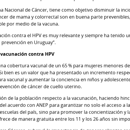
a Nacional de Cáncer, tiene como objetivo disminuir la inci
áncer de mama y colorrectal son en buena parte prevenibles,
ble por medio de la vacuna.
ación contra el HPV es muy relevante y siempre ha tenido 
de prevención en Uruguay”.
a vacunación contra HPV
na cobertura vacunal de un 65 % para mujeres menores de 
Si bien es un valor que ha presentado un incremento respec
ura vacunal y aumentar la conciencia en niños y adolescent
revención de cáncer de cuello uterino.
ción de la población respecto a la vacunación, haciendo hin
 del acuerdo con ANEP para garantizar no solo el acceso a l
escuelas del país, sino para promover la concientización y l
rece de manera gratuita entre los 11 y los 26 años sin impor