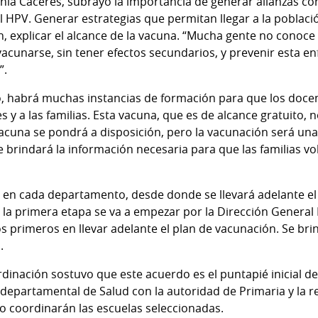
inia Cáceres, subrayó la importancia de generar alianzas co
 HPV. Generar estrategias que permitan llegar a la población
, explicar el alcance de la vacuna. “Mucha gente no conoce 
vacunarse, sin tener efectos secundarios, y prevenir esta
”.
o, habrá muchas instancias de formación para que los doce
s y a las familias. Esta vacuna, que es de alcance gratuito, 
acuna se pondrá a disposición, pero la vacunación será una d
e brindará la información necesaria para que las familias 
 en cada departamento, desde donde se llevará adelante el
la primera etapa se va a empezar por la Dirección General In
os primeros en llevar adelante el plan de vacunación. Se br
.
dinación sostuvo que este acuerdo es el puntapié inicial de 
r departamental de Salud con la autoridad de Primaria y la r
io coordinarán las escuelas seleccionadas.