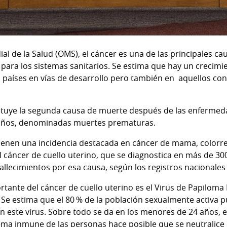
l de la Salud (OMS), el cáncer es una de las principales c
para los sistemas sanitarios. Se estima que hay un crecimie
 países en vías de desarrollo pero también en aquellos con 
ituye la segunda causa de muerte después de las enfermeda
años, denominadas muertes prematuras.
tienen una incidencia destacada en cáncer de mama, colorre
l cáncer de cuello uterino, que se diagnostica en más de 30
lecimientos por esa causa, según los registros nacionales 
ortante del cáncer de cuello uterino es el Virus de Papilom
. Se estima que el 80 % de la población sexualmente activ
con este virus. Sobre todo se da en los menores de 24 años, 
ema inmune de las personas hace posible que se neutralice e