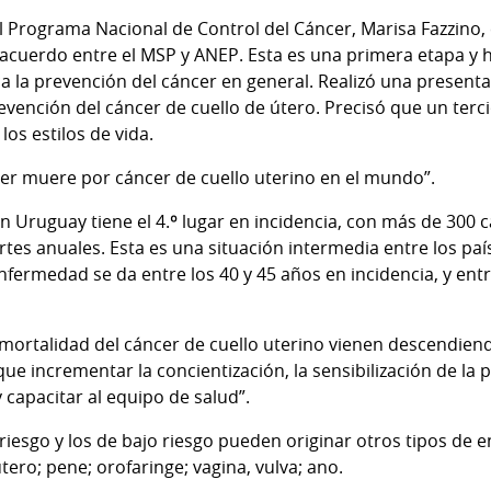
el Programa Nacional de Control del Cáncer, Marisa Fazzino,
acuerdo entre el MSP y ANEP. Esta es una primera etapa y
a la prevención del cáncer en general. Realizó una presenta
evención del cáncer de cuello de útero. Precisó que un terc
os estilos de vida.
er muere por cáncer de cuello uterino en el mundo”.
n Uruguay tiene el 4.º lugar en incidencia, con más de 300 ca
es anuales. Esta es una situación intermedia entre los país
nfermedad se da entre los 40 y 45 años en incidencia, y entre
e mortalidad del cáncer de cuello uterino vienen descendien
e incrementar la concientización, la sensibilización de la p
 capacitar al equipo de salud”.
 riesgo y los de bajo riesgo pueden originar otros tipos de
tero; pene; orofaringe; vagina, vulva; ano.