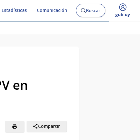
 Estadísticas
Comunicación
Buscar
Abrir
Desplegar
gub.uy
buscador
menú
y
de
PV en
Compartir