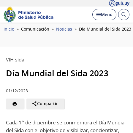
gub.uy
Ministerio
Abrir
Desplegar
Menú
de Salud Pública
busc
Ruta
Inicio
Comunicación
Noticias
Día Mundial del Sida 2023
de
navegación
VIH-sida
Día Mundial del Sida 2023
01/12/2023
Compartir
Cada 1° de diciembre se conmemora el Día Mundial
del Sida con el objetivo de visibilizar, concientizar,