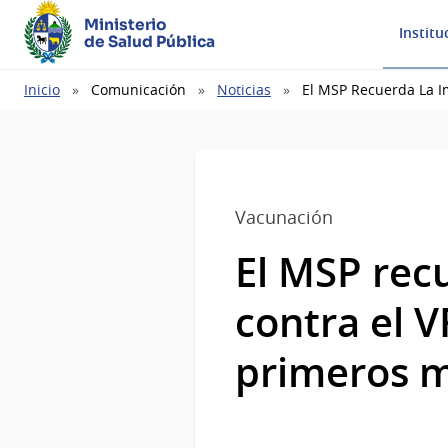
Ministerio
Institu
de Salud Pública
Ruta
Inicio
Comunicación
Noticias
El MSP Recuerda La I
de
navegación
Vacunación
El MSP rec
contra el 
primeros m