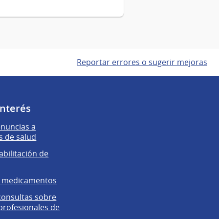
Reportar errores o sugerir mejoras
interés
enuncias a
s de salud
abilitación de
e medicamentos
 consultas sobre
 profesionales de