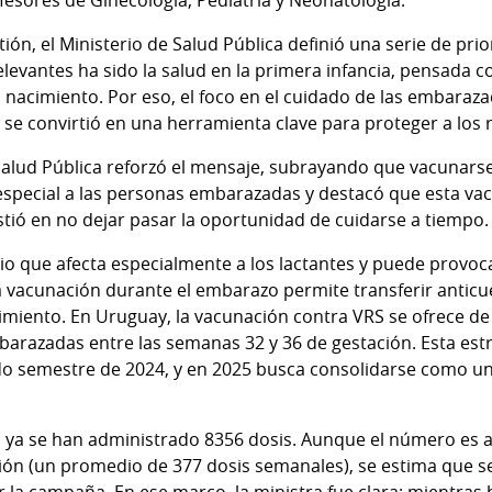
esores de Ginecología, Pediatría y Neonatología.
ión, el Ministerio de Salud Pública definió una serie de prio
relevantes ha sido la salud en la primera infancia, pensada
l nacimiento. Por eso, el foco en el cuidado de las embaraza
 se convirtió en una herramienta clave para proteger a los 
 Salud Pública reforzó el mensaje, subrayando que vacunarse
 especial a las personas embarazadas y destacó que esta va
stió en no dejar pasar la oportunidad de cuidarse a tiempo.
orio que afecta especialmente a los lactantes y puede provo
a vacunación durante el embarazo permite transferir anticu
miento. En Uruguay, la vacunación contra VRS se ofrece de 
barazadas entre las semanas 32 y 36 de gestación. Esta es
o semestre de 2024, y en 2025 busca consolidarse como un
 ya se han administrado 8356 dosis. Aunque el número es al
ión (un promedio de 377 dosis semanales), se estima que se