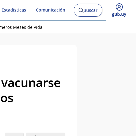
 Estadísticas
Comunicación
Buscar
Abrir
Desplegar
gub.uy
buscador
menú
y
de
imeros Meses de Vida
 vacunarse
los