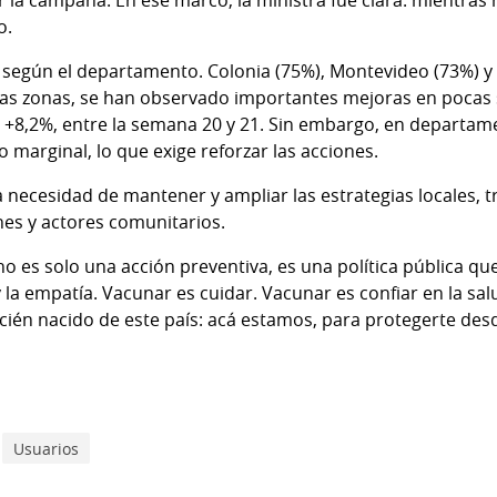
ar la campaña. En ese marco, la ministra fue clara: mientra
o.
 según el departamento. Colonia (75%), Montevideo (73%) y
ras zonas, se han observado importantes mejoras en pocas 
o +8,2%, entre la semana 20 y 21. Sin embargo, en departa
o marginal, lo que exige reforzar las acciones.
la necesidad de mantener y ampliar las estrategias locales,
nes y actores comunitarios.
 es solo una acción preventiva, es una política pública qu
la empatía. Vacunar es cuidar. Vacunar es confiar en la sal
cién nacido de este país: acá estamos, para protegerte desd
Usuarios