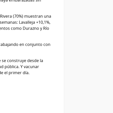
s haya embarazadas sin
 Rivera (70%) muestran una
semanas: Lavalleja +10,1%,
mentos como Durazno y Río
 trabajando en conjunto con
e se construye desde la
ud pública. Y vacunar
e el primer día.