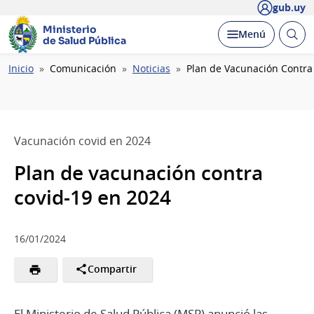
gub.uy
Ministerio
Abrir
Desplegar
Menú
de Salud Pública
busc
Ruta
Inicio
Comunicación
Noticias
Plan de Vacunación Contra
de
navegación
Vacunación covid en 2024
Plan de vacunación contra
covid-19 en 2024
16/01/2024
Compartir
El Ministerio de Salud Pública (MSP) anunció las