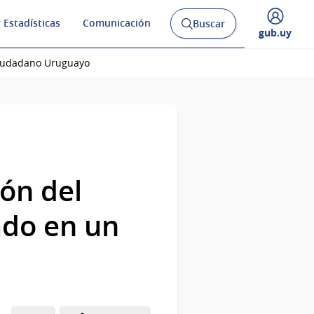
 Estadísticas
Comunicación
Buscar
Abrir
Desplegar
gub.uy
buscador
menú
y
de
Ciudadano Uruguayo
ón del
ado en un