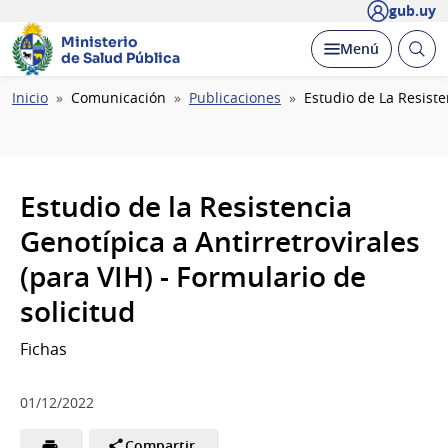
gub.uy
Ministerio
Abrir
Desplegar
Menú
de Salud Pública
busc
Ruta
Inicio
Comunicación
Publicaciones
Estudio de La Resiste
de
navegación
Estudio de la Resistencia
Genotípica a Antirretrovirales
(para VIH) - Formulario de
solicitud
Fichas
01/12/2022
Compartir