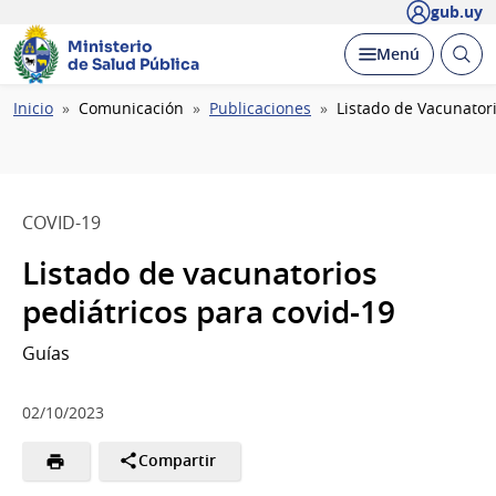
gub.uy
Ministerio
Abrir
Desplegar
Menú
de Salud Pública
busc
Ruta
Inicio
Comunicación
Publicaciones
Listado de Vacunatori
de
navegación
COVID-19
Listado de vacunatorios
pediátricos para covid-19
Guías
02/10/2023
Compartir