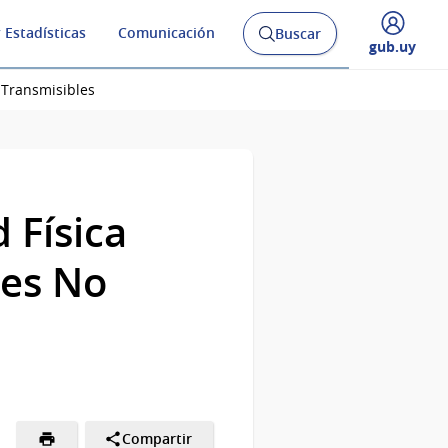
 Estadísticas
Comunicación
Buscar
Abrir
Desplegar
gub.uy
buscador
menú
y
de
 Transmisibles
 Física
des No
Compartir