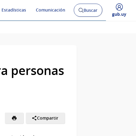
 Estadísticas
Comunicación
Buscar
Abrir
Desplegar
gub.uy
buscador
menú
y
de
ara personas
Compartir