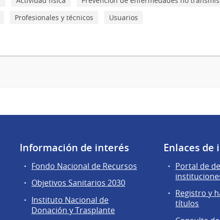
d
Actividad física
Prevención de enfermedades no transmis
Profesionales y técnicos
Usuarios
Información de interés
Enlaces de 
Fondo Nacional de Recursos
Portal de d
institucione
Objetivos Sanitarios 2030
Registro y h
Instituto Nacional de
títulos
Donación y Trasplante