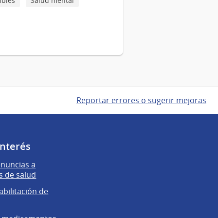
ibles
Salud mental
Reportar errores o sugerir mejoras
interés
enuncias a
s de salud
abilitación de