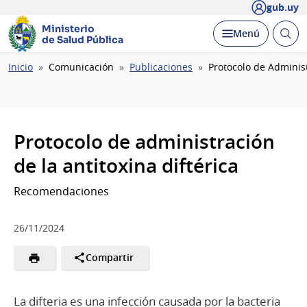
gub.uy
Ministerio
Abrir
Desplegar
Menú
de Salud Pública
busc
Ruta
Inicio
Comunicación
Publicaciones
Protocolo de Administ
de
navegación
Protocolo de administración
de la antitoxina diftérica
Recomendaciones
26/11/2024
Compartir
La difteria es una infección causada por la bacteria