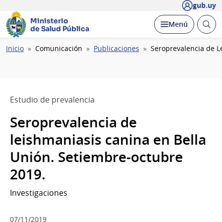
gub.uy
Ministerio
Abrir
Desplegar
Menú
de Salud Pública
busc
Ruta
Inicio
Comunicación
Publicaciones
Seroprevalencia de L
de
navegación
Estudio de prevalencia
Seroprevalencia de
leishmaniasis canina en Bella
Unión. Setiembre-octubre
2019.
Investigaciones
07/11/2019