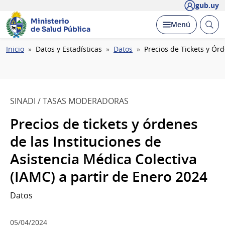
gub.uy
Ministerio
Abrir
Desplegar
Menú
de Salud Pública
busc
Ruta
Inicio
Datos y Estadísticas
Datos
Precios de Tickets y Ór
de
navegación
SINADI / TASAS MODERADORAS
Precios de tickets y órdenes
de las Instituciones de
Asistencia Médica Colectiva
(IAMC) a partir de Enero 2024
Datos
05/04/2024