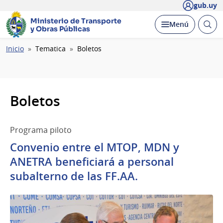
gub.uy
Ministerio de Transporte
Abrir
Desplegar
Menú
y Obras Públicas
busc
Ruta
Inicio
Tematica
Boletos
de
navegación
Boletos
Programa piloto
Convenio entre el MTOP, MDN y
ANETRA beneficiará a personal
subalterno de las FF.AA.