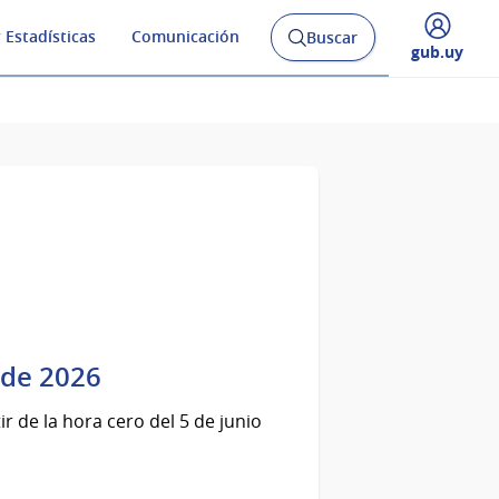
 Estadísticas
Comunicación
Buscar
Abrir
Desplegar
gub.uy
buscador
menú
y
de
o de 2026
r de la hora cero del 5 de junio