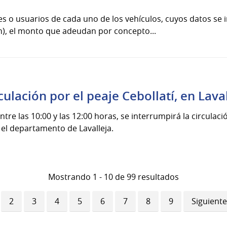
ares o usuarios de cada uno de los vehículos, cuyos datos se
n), el monto que adeudan por concepto...
culación por el peaje Cebollatí, en Lava
re las 10:00 y las 12:00 horas, se interrumpirá la circulaci
n el departamento de Lavalleja.
Mostrando 1 - 10 de 99 resultados
ina
Página
2
Página
3
Página
4
Página
5
Página
6
Página
7
Página
8
Página
9
Siguiente
Siguiente
ual
página