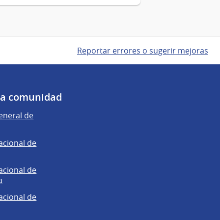
Reportar errores o sugerir mejoras
 la comunidad
eneral de
acional de
acional de
a
acional de