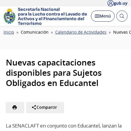
gub.uy
Secretaría Nacional
para la Lucha contra el Lavado
de
Abrir
Desplegar
Menú
Activos y el Financiamiento del
busc
Terrorismo
Ruta
Inicio
Comunicación
Calendario de Actividades
Nuevas C
de
navegación
Nuevas capacitaciones
disponibles para Sujetos
Obligados en Educantel
Compartir
La SENACLAFT en conjunto con Educantel, lanzan la