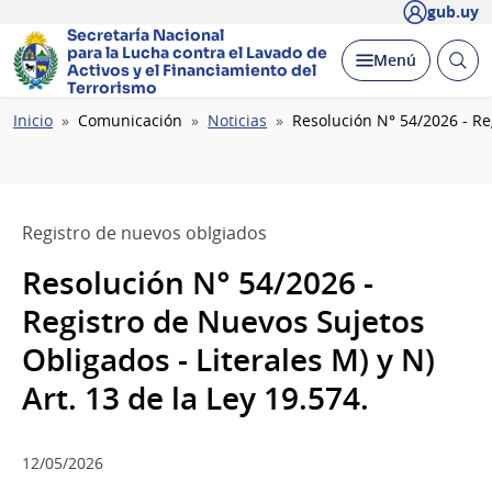
gub.uy
Secretaría Nacional
para la Lucha contra el Lavado
de
Abrir
Desplegar
Menú
Activos y el Financiamiento del
busc
Terrorismo
Ruta
Inicio
Comunicación
Noticias
Resolución N° 54/2026 - Reg
de
navegación
Registro de nuevos oblgiados
Resolución N° 54/2026 -
Registro de Nuevos Sujetos
Obligados - Literales M) y N)
Art. 13 de la Ley 19.574.
12/05/2026