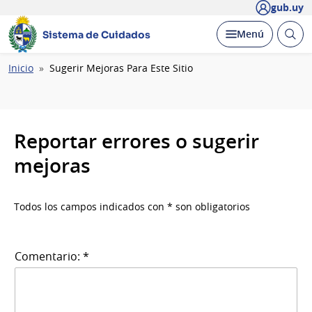
gub.uy
Abrir
Desplegar
Menú
Sistema de Cuidados
busc
Ruta
Inicio
Sugerir Mejoras Para Este Sitio
de
navegación
Reportar errores o sugerir
mejoras
Todos los campos indicados con * son obligatorios
Comentario: *