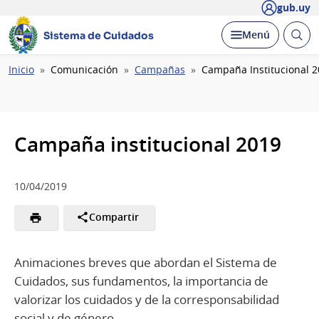
gub.uy
Abrir
Desplegar
Menú
Sistema de Cuidados
busc
Ruta
Inicio
Comunicación
Campañas
Campaña Institucional 
de
navegación
Campaña institucional 2019
10/04/2019
Compartir
Animaciones breves que abordan el Sistema de
Cuidados, sus fundamentos, la importancia de
valorizar los cuidados y de la corresponsabilidad
social y de género.