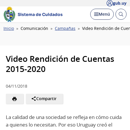
gub.uy
Abrir
Desplegar
Menú
Sistema de Cuidados
busc
Ruta
Inicio
Comunicación
Campañas
Video Rendición de Cue
de
navegación
Video Rendición de Cuentas
2015-2020
04/11/2018
Compartir
La calidad de una sociedad se refleja en cómo cuida
a quienes lo necesitan. Por eso Uruguay creó el