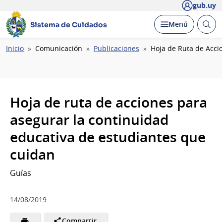
gub.uy
Abrir
Desplegar
Menú
Sistema de Cuidados
busc
Ruta
Inicio
Comunicación
Publicaciones
Hoja de Ruta de Acci
de
navegación
Hoja de ruta de acciones para
asegurar la continuidad
educativa de estudiantes que
cuidan
Guías
14/08/2019
Compartir