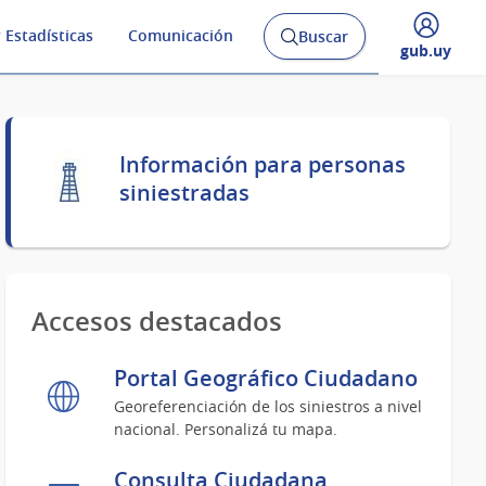
 Estadísticas
Comunicación
Buscar
Abrir
Desplegar
gub.uy
buscador
menú
y
de
Información para personas
siniestradas
Accesos destacados
Portal Geográfico Ciudadano
Georeferenciación de los siniestros a nivel
nacional. Personalizá tu mapa.
Consulta Ciudadana