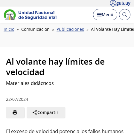
gub.uy
Unidad Nacional
Abrir
Desplegar
Menú
de Seguridad Vial
busc
Ruta
Inicio
Comunicación
Publicaciones
Al Volante Hay Límite
de
navegación
Al volante hay límites de
velocidad
Materiales didácticos
22/07/2024
Compartir
El exceso de velocidad potencia los fallos humanos