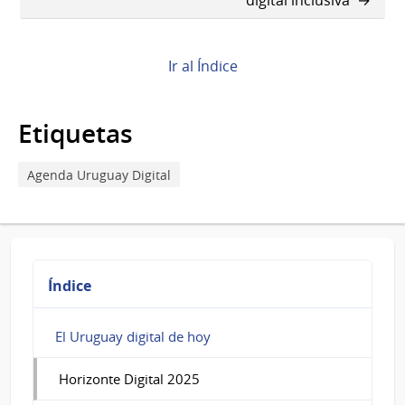
digital inclusiva
Book
para
Horizonte
Ir al Índice
Digital
Etiquetas
2025
Agenda Uruguay Digital
Índice
El Uruguay digital de hoy
Horizonte Digital 2025