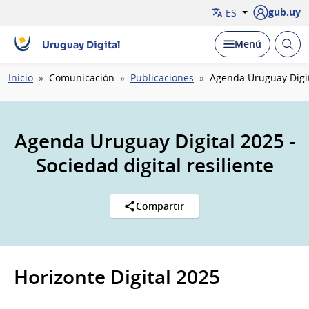
gub.uy
ES
Abrir
Desplegar
Menú
Uruguay Digital
busc
Ruta
Inicio
Comunicación
Publicaciones
Agenda Uruguay Digita
de
navegación
Agenda Uruguay Digital 2025 -
Sociedad digital resiliente
Compartir
Horizonte Digital 2025