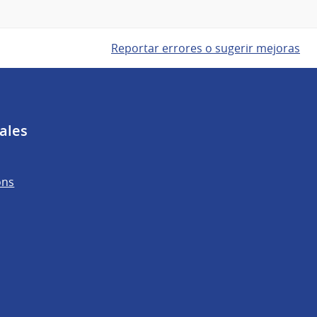
Reportar errores o sugerir mejoras
ales
ons