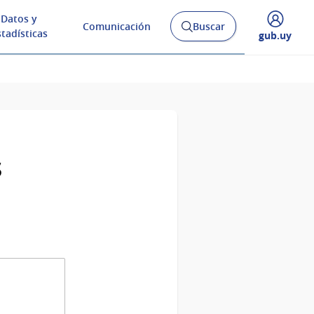
Datos y
Comunicación
Buscar
Abrir
stadísticas
Desplegar
gub.uy
buscador
menú
y
de
s