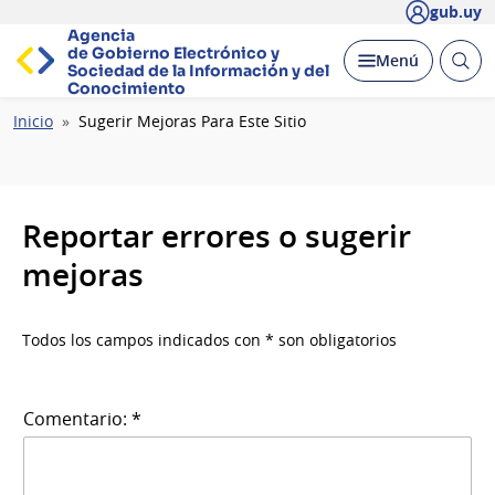
gub.uy
Agencia
de Gobierno Electrónico y
Abrir
Desplegar
Menú
Sociedad de la
Información y del
busc
Conocimiento
Ruta
Inicio
Sugerir Mejoras Para Este Sitio
de
navegación
Reportar errores o sugerir
mejoras
Todos los campos indicados con * son obligatorios
Comentario: *