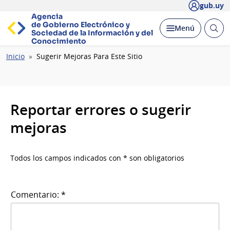
gub.uy
Agencia
de Gobierno Electrónico y
Abrir
Desplegar
Menú
Sociedad de la
Información y del
busc
Conocimiento
Ruta
Inicio
Sugerir Mejoras Para Este Sitio
de
navegación
Reportar errores o sugerir
mejoras
Todos los campos indicados con * son obligatorios
Comentario: *