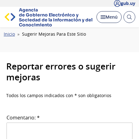
gub.uy
Agencia
de Gobierno Electrónico y
Abrir
Desplegar
Menú
Sociedad de la
Información y del
busc
Conocimiento
Ruta
Inicio
Sugerir Mejoras Para Este Sitio
de
navegación
Reportar errores o sugerir
mejoras
Todos los campos indicados con * son obligatorios
Comentario: *