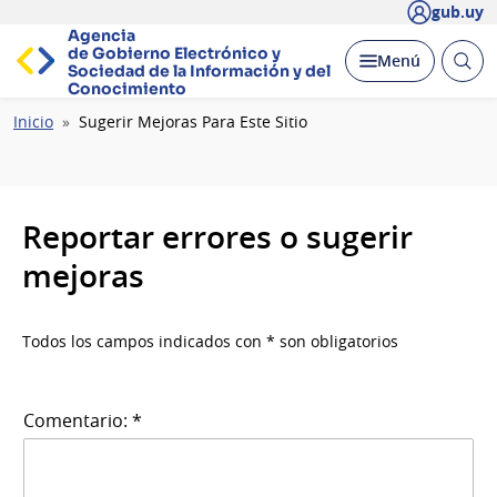
gub.uy
Agencia
de Gobierno Electrónico y
Abrir
Desplegar
Menú
Sociedad de la
Información y del
busc
Conocimiento
Ruta
Inicio
Sugerir Mejoras Para Este Sitio
de
navegación
Reportar errores o sugerir
mejoras
Todos los campos indicados con * son obligatorios
Comentario: *