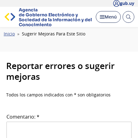
gub.uy
Agencia
de Gobierno Electrónico y
Abrir
Desplegar
Menú
Sociedad de la
Información y del
busc
Conocimiento
Ruta
Inicio
Sugerir Mejoras Para Este Sitio
de
navegación
Reportar errores o sugerir
mejoras
Todos los campos indicados con * son obligatorios
Comentario: *